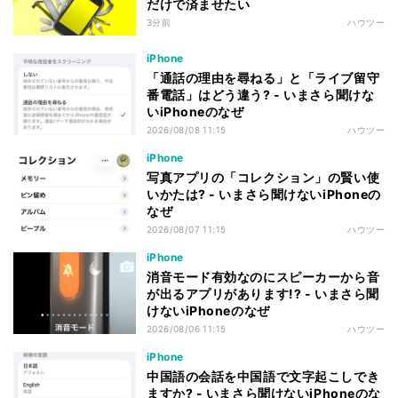
だけで済ませたい
3分前
ハウツー
iPhone
「通話の理由を尋ねる」と「ライブ留守
番電話」はどう違う? - いまさら聞けな
いiPhoneのなぜ
2026/08/08 11:15
ハウツー
iPhone
写真アプリの「コレクション」の賢い使
いかたは? - いまさら聞けないiPhoneの
なぜ
2026/08/07 11:15
ハウツー
iPhone
消音モード有効なのにスピーカーから音
が出るアプリがあります!? - いまさら聞
けないiPhoneのなぜ
2026/08/06 11:15
ハウツー
iPhone
中国語の会話を中国語で文字起こしでき
ますか? - いまさら聞けないiPhoneのな