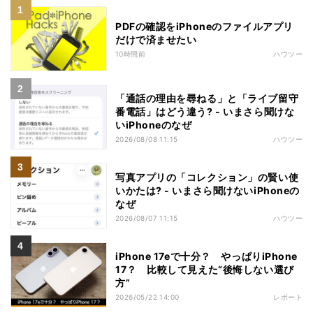
PDFの確認をiPhoneのファイルアプリ
だけで済ませたい
10時間前
ハウツー
「通話の理由を尋ねる」と「ライブ留守
番電話」はどう違う? - いまさら聞けな
いiPhoneのなぜ
2026/08/08 11:15
ハウツー
写真アプリの「コレクション」の賢い使
いかたは? - いまさら聞けないiPhoneの
なぜ
2026/08/07 11:15
ハウツー
iPhone 17eで十分？ やっぱりiPhone
17？ 比較して見えた“後悔しない選び
方”
2026/05/22 14:00
レポート