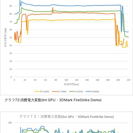
グラフ72:消費電力変動(Int GPU・3DMark FireStrike Demo)