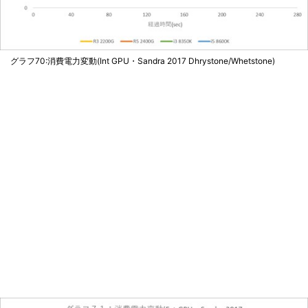
グラフ70:消費電力変動(Int GPU・Sandra 2017 Dhrystone/Whetstone)