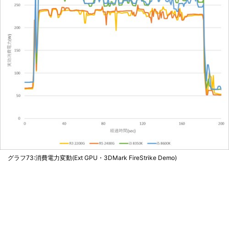
グラフ73:消費電力変動(Ext GPU・3DMark FireStrike Demo)