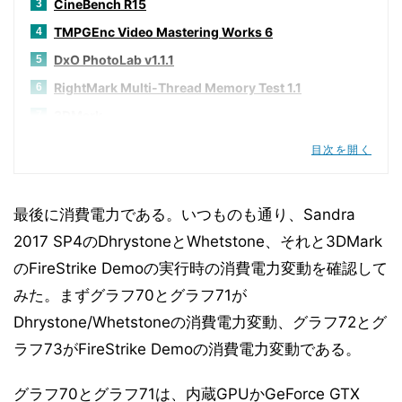
CineBench R15
3
TMPGEnc Video Mastering Works 6
4
DxO PhotoLab v1.1.1
5
RightMark Multi-Thread Memory Test 1.1
6
3DMark
7
Unigine SuperPosition v1.0
8
目次を開く
F1 2017
9
FINAL FANTASY XV WINDOWS EDITION ベンチマーク
10
最後に消費電力である。いつものも通り、Sandra
Microsoft Forza Motorsport 7
11
2017 SP4のDhrystoneとWhetstone、それと3DMark
Middle-earth:Shadow of War
12
のFireStrike Demoの実行時の消費電力変動を確認して
SID MEIER'S CIVILIZATION VI
13
みた。まずグラフ70とグラフ71が
Tom Clancy's Ghost Recon Wildlands
14
Dhrystone/Whetstoneの消費電力変動、グラフ72とグ
消費電力
15
ラフ73がFireStrike Demoの消費電力変動である。
まとめと考察
16
グラフ70とグラフ71は、内蔵GPUかGeForce GTX