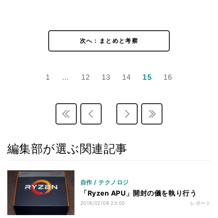
次へ：まとめと考察
1
…
12
13
14
15
16
編集部が選ぶ関連記事
自作 / テクノロジ
「Ryzen APU」開封の儀を執り行う
2018/02/08 23:00
レポート