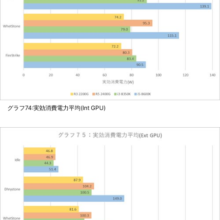
グラフ74:実効消費電力平均(Int GPU)