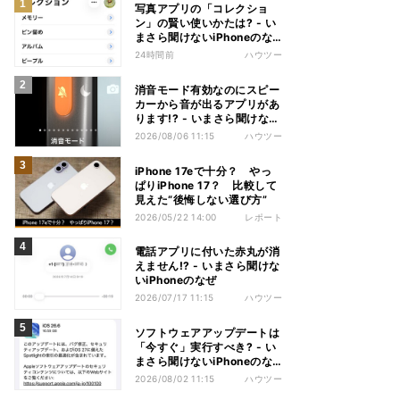
写真アプリの「コレクショ
ン」の賢い使いかたは? - い
まさら聞けないiPhoneのな
ぜ
24時間前
ハウツー
消音モード有効なのにスピー
カーから音が出るアプリがあ
ります!? - いまさら聞けない
iPhoneのなぜ
2026/08/06 11:15
ハウツー
iPhone 17eで十分？ やっ
ぱりiPhone 17？ 比較して
見えた“後悔しない選び方”
2026/05/22 14:00
レポート
電話アプリに付いた赤丸が消
えません!? - いまさら聞けな
いiPhoneのなぜ
2026/07/17 11:15
ハウツー
ソフトウェアアップデートは
「今すぐ」実行すべき? - い
まさら聞けないiPhoneのな
ぜ
2026/08/02 11:15
ハウツー