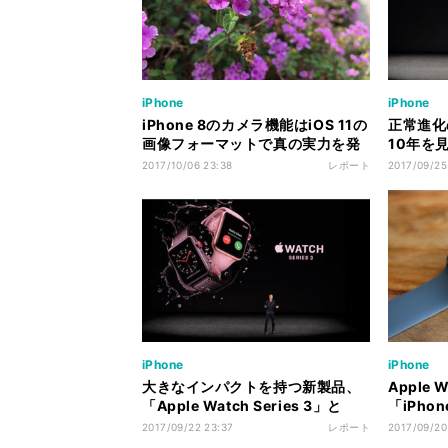
iPhone
iPhone
iPhone 8のカメラ機能はiOS 11の
正常進化の
画像フォーマットで真の実力を発
10年を見
揮する - 松村太郎のApple深読
太郎のA
2017/10/06 23:38
レポート
2017/09/25
み・先読み
iPhone
iPhone
大きなインパクトを持つ新製品、
Apple 
「Apple Watch Series 3」と
「iPh
「Apple TV 4K」 - 松村太郎の
ヘルスコ
2017/09/22 23:37
レポート
2017/09/20
Apple深読み・先読み
郎のAp