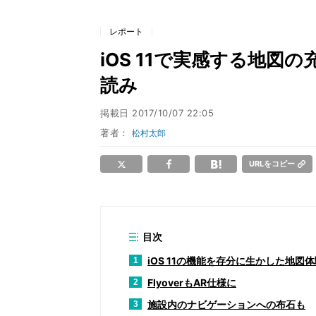
レポート
iOS 11で実感する地図の
読み
掲載日
2017/10/07 22:05
著者：
松村太郎
URLをコピー
目次
iOS 11の機能を存分に生かした地図
1
FlyoverもAR仕様に
2
施設内のナビゲーションへの布石も
3