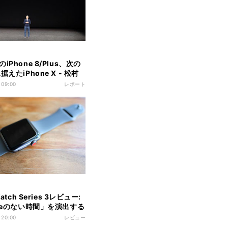
iPhone 8/Plus、次の
据えたiPhone X - 松村
pple深読み・先読み
 09:00
レポート
Watch Series 3レビュー:
oneのない時間」を演出する
ンシャスな未来 - 松村太
 20:00
レビュー
ple深読み・先読み