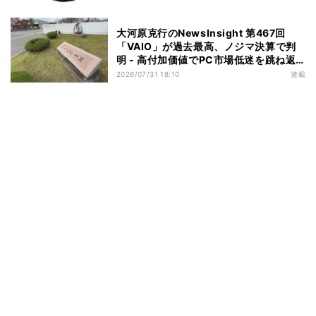
大河原克行のNewsInsight 第467回
「VAIO」が過去最高、ノジマ決算で判
明 - 高付加価値でPC市場低迷を跳ね返
す
2026/07/31 18:10
連載