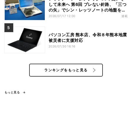
して未来へ 第6回 ブレない針路、「三つ
の矢」でシン・レッツノートの地盤を築
く
2026/07/17 12:00
連載
パソコン工房 熊本店、令和８年熊本地震
被災者に支援対応
2026/07/30 16:16
ランキングをもっと見る
もっと見る