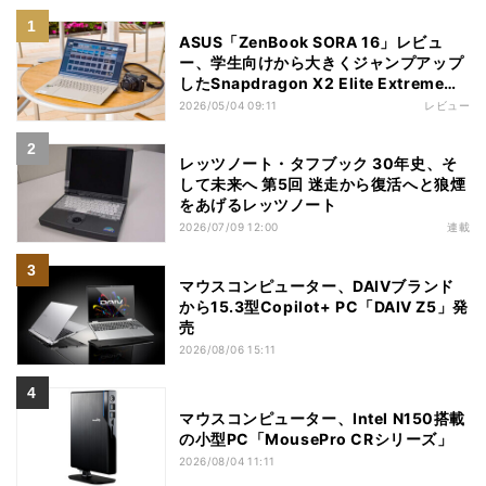
ASUS「ZenBook SORA 16」レビュ
ー、学生向けから大きくジャンプアップ
したSnapdragon X2 Elite Extremeノ
ートPC
2026/05/04 09:11
レビュー
レッツノート・タフブック 30年史、そ
して未来へ 第5回 迷走から復活へと狼煙
をあげるレッツノート
2026/07/09 12:00
連載
マウスコンピューター、DAIVブランド
から15.3型Copilot+ PC「DAIV Z5」発
売
2026/08/06 15:11
マウスコンピューター、Intel N150搭載
の小型PC「MousePro CRシリーズ」
2026/08/04 11:11