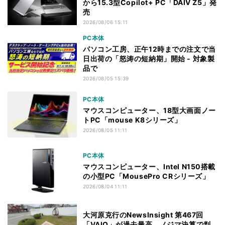
から15.3型Copilot+ PC「DAIV Z5」発
売
2026/08/06 15:11
PC本体
パソコン工房、正午12時までの注文で当
日出荷の「怒涛の短納期」開始 - 対象製
品で
2026/08/05 15:39
PC本体
マウスコンピューター、18型大画面ノー
トPC「mouse K8シリーズ」
2026/08/05 11:11
PC本体
マウスコンピューター、Intel N150搭載
の小型PC「MousePro CRシリーズ」
2026/08/04 11:11
大河原克行のNewsInsight 第467回
「VAIO」が過去最高、ノジマ決算で判