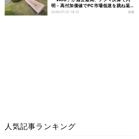
明 - 高付加価値でPC市場低迷を跳ね返
す
2026/07/31 18:10
連載
人気記事ランキング