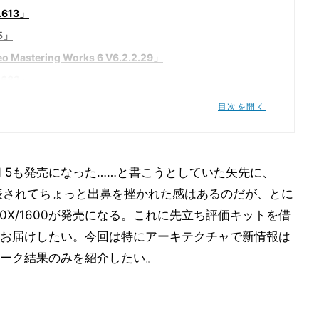
.613」
5」
stering Works 6 V6.2.2.29」
3682」
ite」
目次を開く
l」
」
ZEN 5も発売になった……と書こうとしていた矢先に、
表されてちょっと出鼻を挫かれた感はあるのだが、とに
b Raider」
1600X/1600が発売になる。これに先立ち評価キットを借
お届けしたい。今回は特にアーキテクチャで新情報は
ーク結果のみを紹介したい。