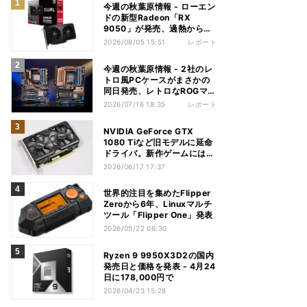
今週の秋葉原情報 - ローエン
ドの新型Radeon「RX
9050」が発売、過熱から守
れる電源ケーブルも
2026/08/05 15:51
レポート
今週の秋葉原情報 - 2社のレ
トロ風PCケースがまさかの
同日発売、レトロなROGマザ
ーも登場
2026/07/16 18:35
レポート
NVIDIA GeForce GTX
1080 Tiなど旧モデルに延命
ドライバ。新作ゲームには非
対応
2026/06/17 17:37
世界的注目を集めたFlipper
Zeroから6年、Linuxマルチ
ツール「Flipper One」発表
2026/05/22 06:30
Ryzen 9 9950X3D2の国内
発売日と価格を発表 - 4月24
日に178,000円で
2026/04/23 15:28