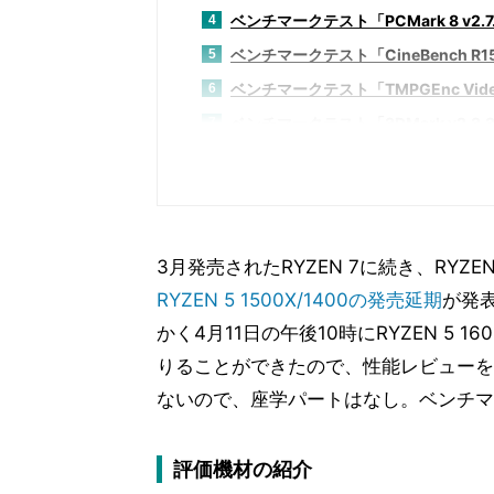
ベンチマークテスト「PCMark 8 v2.7
4
ベンチマークテスト「CineBench R1
5
ベンチマークテスト「TMPGEnc Video Ma
6
ベンチマークテスト「3DMark v2.3.
7
ベンチマークテスト「BioShock Infin
8
ベンチマークテスト「F1 2016」
9
ベンチマークテスト「Far Cry Prima
10
ベンチマークテスト「Hitman 2016
11
3月発売されたRYZEN 7に続き、RY
ベンチマークテスト「Metro redux」
12
RYZEN 5 1500X/1400の発売延期
が発
ベンチマークテスト「Rise of the Tom
13
かく4月11日の午後10時にRYZEN 5 
ベンチマークテスト「Thief」
14
りることができたので、性能レビューを
ベンチマークテスト「消費電力」
ないので、座学パートはなし。ベンチマ
15
まとめと考察
16
評価機材の紹介