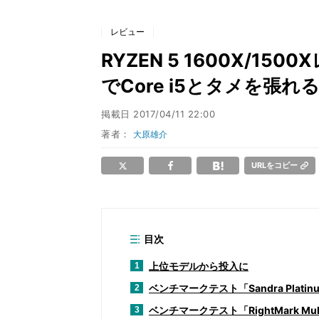
レビュー
RYZEN 5 1600X/1
でCore i5とタメを張れ
掲載日
2017/04/11 22:00
著者：
大原雄介
URLをコピー
目次
上位モデルから投入に
1
ベンチマークテスト「Sandra Platin
2
ベンチマークテスト「RightMark Multi-T
3