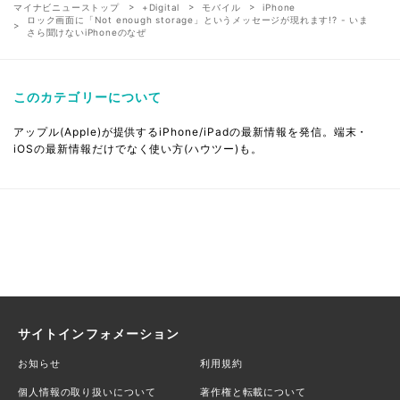
マイナビニューストップ
+Digital
モバイル
iPhone
ロック画面に「Not enough storage」というメッセージが現れます!? - いま
さら聞けないiPhoneのなぜ
このカテゴリーについて
アップル(Apple)が提供するiPhone/iPadの最新情報を発信。端末・
iOSの最新情報だけでなく使い方(ハウツー)も。
サイトインフォメーション
お知らせ
利用規約
個人情報の取り扱いについて
著作権と転載について