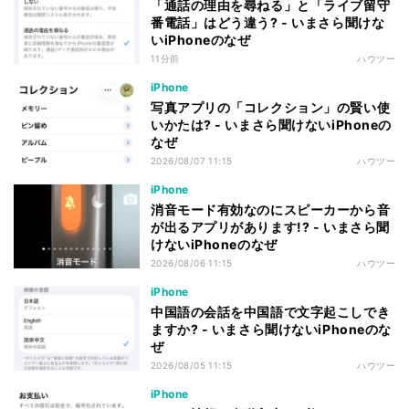
「通話の理由を尋ねる」と「ライブ留守
番電話」はどう違う? - いまさら聞けな
いiPhoneのなぜ
11分前
ハウツー
iPhone
写真アプリの「コレクション」の賢い使
いかたは? - いまさら聞けないiPhoneの
なぜ
2026/08/07 11:15
ハウツー
iPhone
消音モード有効なのにスピーカーから音
が出るアプリがあります!? - いまさら聞
けないiPhoneのなぜ
2026/08/06 11:15
ハウツー
iPhone
中国語の会話を中国語で文字起こしでき
ますか? - いまさら聞けないiPhoneのな
ぜ
2026/08/05 11:15
ハウツー
iPhone