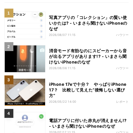
写真アプリの「コレクション」の賢い使
いかたは? - いまさら聞けないiPhoneの
なぜ
2026/08/07 11:15
ハウツー
消音モード有効なのにスピーカーから音
が出るアプリがあります!? - いまさら聞
けないiPhoneのなぜ
2026/08/06 11:15
ハウツー
iPhone 17eで十分？ やっぱりiPhone
17？ 比較して見えた“後悔しない選び
方”
2026/05/22 14:00
レポート
電話アプリに付いた赤丸が消えません!?
- いまさら聞けないiPhoneのなぜ
2026/07/17 11:15
ハウツー