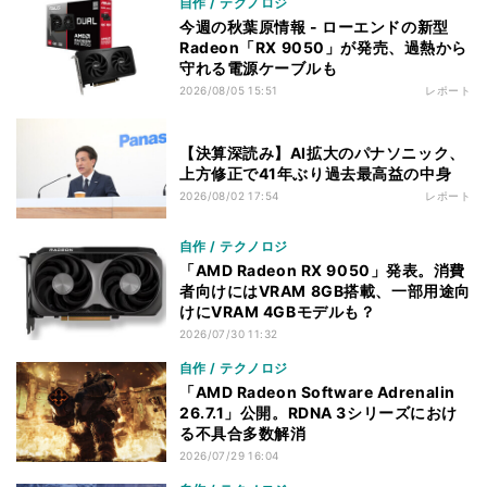
自作 / テクノロジ
今週の秋葉原情報 - ローエンドの新型
Radeon「RX 9050」が発売、過熱から
守れる電源ケーブルも
2026/08/05 15:51
レポート
【決算深読み】AI拡大のパナソニック、
上方修正で41年ぶり過去最高益の中身
2026/08/02 17:54
レポート
自作 / テクノロジ
「AMD Radeon RX 9050」発表。消費
者向けにはVRAM 8GB搭載、一部用途向
けにVRAM 4GBモデルも？
2026/07/30 11:32
自作 / テクノロジ
「AMD Radeon Software Adrenalin
26.7.1」公開。RDNA 3シリーズにおけ
る不具合多数解消
2026/07/29 16:04