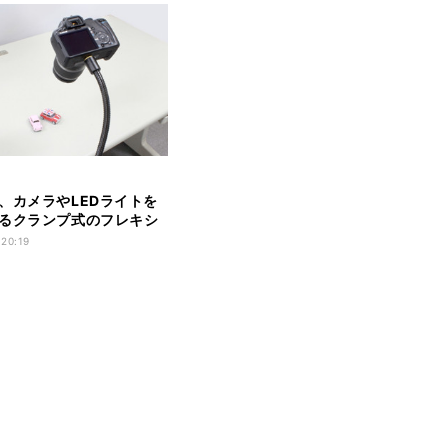
、カメラやLEDライトを
るクランプ式のフレキシ
ム
 20:19