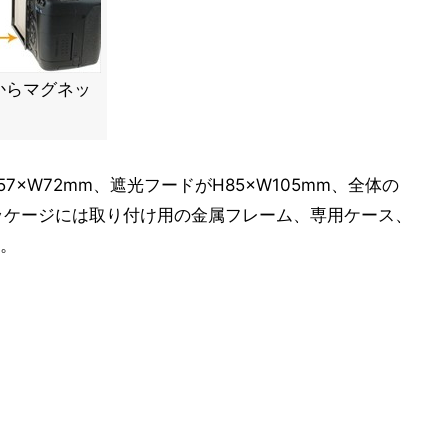
からマグネッ
×W72mm、遮光フードがH85×W105mm、全体の
。パッケージには取り付け用の金属フレーム、専用ケース、
。