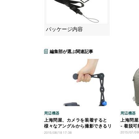
パッケージ内容
編集部が選ぶ関連記事
周辺機器
周辺機器
上海問屋、カメラを装着すると
上海問屋
様々なアングルから撮影できるリ
- 着脱
グ
2015/07/09
2015/08/18 17:38