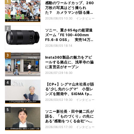
感動のワールドカップ、260
万枚の写真はどう撮られ
た？ カメラマンが語る撮影
の現場
2026/08/05 10:30
インタビュー
ソニー、重さ654gの超望遠
ズーム「FE 100-400mm
F5.6-8 OSS」 実売14万円
前後
2026/08/05 18:14
Insta360製品の魅力をアピ
ールする拠点に、浅草寺の脇
に直営店がオープン
2026/07/29 16:30
【CP+】シグマ山木社長が語
る“少し先のシグマ” 小型レ
ンズを開発中、SIGMA fpは
継続、フルサイズFoveonは
2026/03/02 19:30
インタビュー
ソニー新社長・田中健二氏が
語る、「ものづくり」の先に
ある“感動をつくる会社”への
道
2026/06/05 17:00
インタビュー