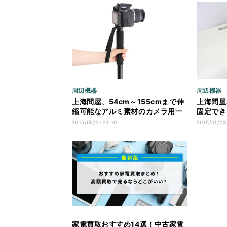
周辺機器
周辺機器
上海問屋、54cm～155cmまで伸
上海問屋
縮可能なアルミ素材のカメラ用一
固定でき
脚
ブルアー
2015/05/21 21:10
2015/01/23
家電買取おすすめ14選！中古家電