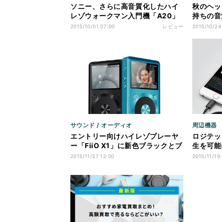
ソニー、さらに高音質化したハイ
秋のヘッ
レゾウォークマン入門機「A20」
持ちの音
- A10ユーザーが聴き比べてみた
視のハイ
2015/10/01 07:00
レビュー
2015/10/24
ー - 
「SounD
サウンド / オーディオ
周辺機器
エントリー向けハイレゾプレーヤ
ロジテッ
ー「FiiO X1」に新色ブラックとブ
生を可能
ルー登場
オアダプ
2015/11/27 12:00
2015/11/19 