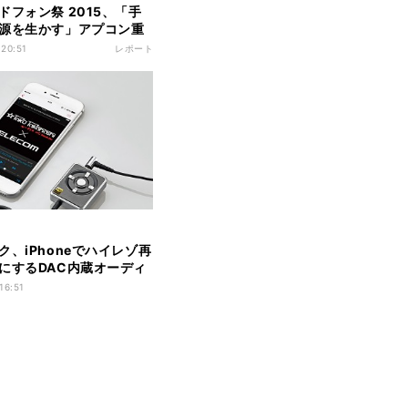
ドフォン祭 2015、「手
源を生かす」アプコン重
レゾポータブルプレーヤ
 20:51
レポート
ベンチャークラフト
roid VAROQ」
ク、iPhoneでハイレゾ再
にするDAC内蔵オーディ
タ
16:51