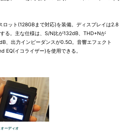
ドスロット(128GBまで対応)を装備。ディスプレイは2.8
。主な仕様は、S/N比が132dB、THD+Nが
05dB、出力インピーダンスが0.5Ω。音響エフェクト
 Band EQ(イコライザー)を使用できる。
/ オーディオ