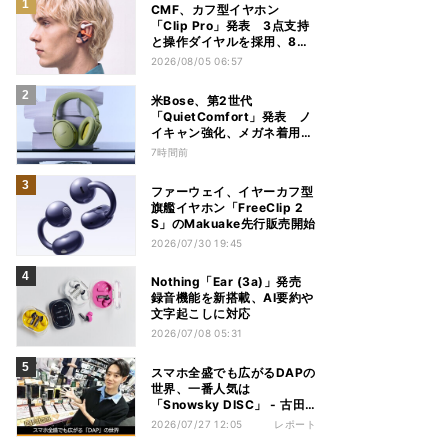
CMF、カフ型イヤホン
「Clip Pro」発表 3点支持
と操作ダイヤルを採用、8月
15日発売
2026/08/05 06:57
米Bose、第2世代
「QuietComfort」発表 ノ
イキャン強化、メガネ着用時
の低下を抑制
7時間前
ファーウェイ、イヤーカフ型
旗艦イヤホン「FreeClip 2
S」のMakuake先行販売開始
2026/07/30 19:45
Nothing「Ear (3a)」発売
録音機能を新搭載、AI要約や
文字起こしに対応
2026/07/08 05:31
スマホ全盛でも広がるDAPの
世界、一番人気は
「Snowsky DISC」 - 古田
雄介の家電トレンド通信
2026/07/27 12:05
レポート