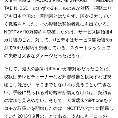
スタート時は「AQUOS PHONE SH-06D」「MEDIAS
TAB N-06D」のわずか2モデルのみが対応、視聴エリ
アも日本全国の一斉開局とはならず、順次拡大してい
く戦略をとった。その影響は契約者数にも出ている。
NOTTVが10万契約を突破したのは、サービス開始後4
カ月後のこと。対して、dビデオはサービス開始後5カ
月で100万契約を突破している。スタートダッシュで
の失敗は大きなダメージだっただろう。
そして、最大の誤算はiPhoneが非対応だったことだ。
現状はテレビチューナーなど外部機器と接続すれば視
聴も可能だが、そこまでしなければ見ることができな
い。手軽に見られる対応端末が増えなければ、契約者
の増加も見込めない。そして、人気端末のiPhoneをド
コモが取扱いを開始したのは、NOTTVがすでに開局し
ていた2013年9月のことである。皮肉にもドコモの