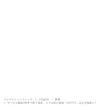
マイナビニューストップ
+Digital
家電
サービス開始3年半で終了宣言、スマホ向け放送「NOTTV」はなぜ短命に?