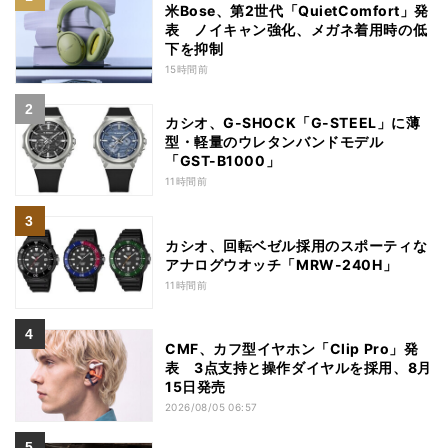
米Bose、第2世代「QuietComfort」発
表 ノイキャン強化、メガネ着用時の低
下を抑制
15時間前
カシオ、G-SHOCK「G-STEEL」に薄
型・軽量のウレタンバンドモデル
「GST-B1000」
11時間前
カシオ、回転ベゼル採用のスポーティな
アナログウオッチ「MRW-240H」
11時間前
CMF、カフ型イヤホン「Clip Pro」発
表 3点支持と操作ダイヤルを採用、8月
15日発売
2026/08/05 06:57