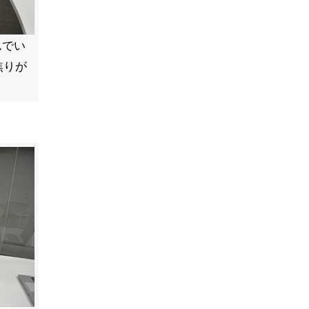
んでい
焦りが