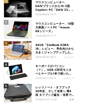
マウスコンピューター、
DAIVブランドから15.3型
Copilot+ PC「DAIV Z5」
発売
2026/08/06 15:11
マウスコンピューター、18型
大画面ノートPC「mouse
K8シリーズ」
2026/08/05 11:11
ASUS「ZenBook SORA
16」レビュー、学生向けから
大きくジャンプアップした
Snapdragon X2 Elite
2026/05/04 09:11
レビュー
ExtremeノートPC
キーボードがパソコン
（？）。USB-C対応モニタ
ーとケーブル1本で使いたい
HP「EliteBoard G1a」レビ
2026/04/11 09:11
レビュー
ュー
レッツノート・タフブック
30年史、そして未来へ 第4
回 タフブック誕生 - 世界で
評価される「堅牢な道具」、
2026/07/02 12:00
連載
はじまりは海外だった