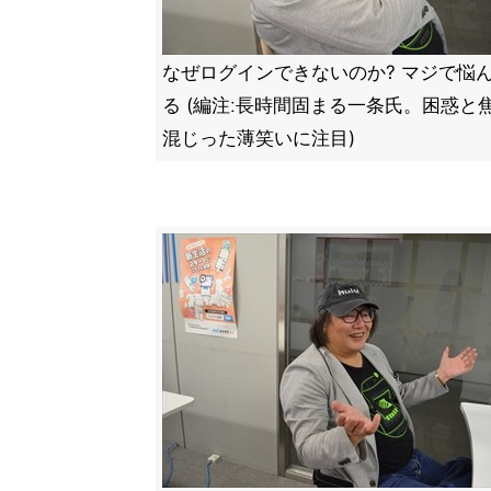
なぜログインできないのか? マジで悩
る (編注ː長時間固まる一条氏。困惑と
混じった薄笑いに注目)