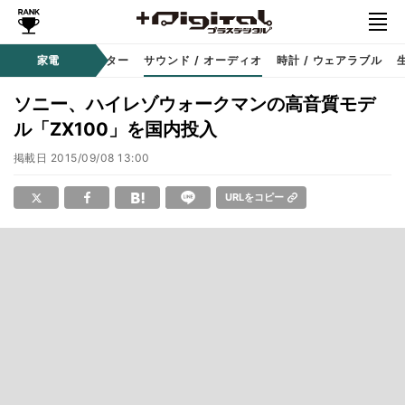
コーダー
家電
プロジェクター
サウンド / オーディオ
時計 / ウェアラブル
ソニー、ハイレゾウォークマンの高音質モデ
ル「ZX100」を国内投入
掲載日
2015/09/08 13:00
URLをコピー