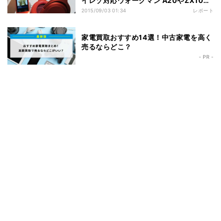
イレゾ対応ウォークマン A20やZX100
など
2015/09/03 01:34
レポート
家電買取おすすめ14選！中古家電を高く
売るならどこ？
- PR -