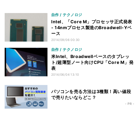
自作 / テクノロジ
Intel、「Core M」プロセッサ正式発表
- 14nmプロセス製造のBroadwell-Yベ
ース
2014/09/06 00:30
自作 / テクノロジ
米Intel、Broadwellベースのタブレッ
ト/超薄型ノート向けCPU「Core M」発
表
2014/06/04 13:10
パソコンを売る方法は3種類！高い値段
で売りたいならどこ？
- PR -