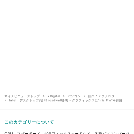
マイナビニューストップ
+Digital
パソコン
自作 / テクノロジ
Intel、デスクトップ向けBroadwell発表 - グラフィックスに"Iris Pro"を採用
このカテゴリーについて
CPU、マザーボード、グラフィックスカードなど、各種パソコンパーツ