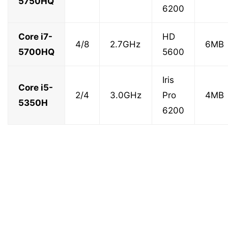
5750HQ
6200
Core i7-
HD
4/8
2.7GHz
6MB
5700HQ
5600
Iris
Core i5-
2/4
3.0GHz
Pro
4MB
5350H
6200