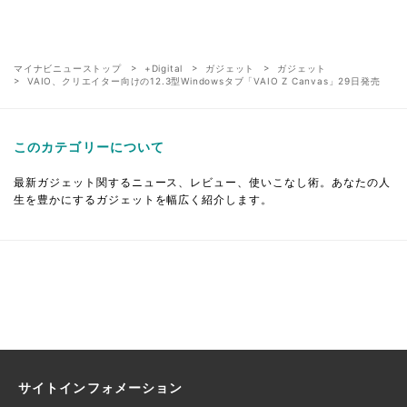
マイナビニューストップ
+Digital
ガジェット
ガジェット
VAIO、クリエイター向けの12.3型Windowsタブ「VAIO Z Canvas」29日発売
このカテゴリーについて
最新ガジェット関するニュース、レビュー、使いこなし術。あなたの人
生を豊かにするガジェットを幅広く紹介します。
サイトインフォメーション