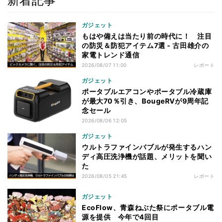
新着記事
ガジェット
もはや備えは当たり前の時代に！ 注目
の防災＆防犯アイテム7選 - 古田雄介の
家電トレンド通信
2026/08/07 11:00
レポート
ガジェット
ポータブルエアコンやポータブル冷蔵庫
が最大70％引き、BougeRVが9周年記
念セール
2026/08/06 12:05
ガジェット
ウルトラファインバブルが発生するハン
ディ高圧洗浄機が話題、メリットを聞い
た
2026/08/05 21:45
レポート
ガジェット
EcoFlow、青森ねぶた祭にポータブル電
源を提供 今年で4回目