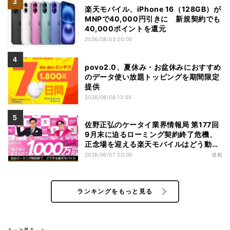
楽天モバイル、iPhone 16（128GB）が
MNPで40,000円引きに 新規契約でも
40,000ポイントを還元
2026/08/03 20:00
povo2.0、夏休み・お盆休みにおすすめ
のデータ使い放題トッピングを期間限定
提供
2026/08/06 12:55
佐野正弘のケータイ業界情報局 第177回
9月末に迫るローミング契約終了危機、
正念場を迎える楽天モバイルはどう動
く？
2026/06/07 20:00
連載
ランキングをもっと見る
もっと見る