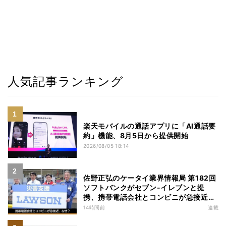
人気記事ランキング
楽天モバイルの通話アプリに「AI通話要
約」機能、8月5日から提供開始
2026/08/05 18:14
佐野正弘のケータイ業界情報局 第182回
ソフトバンクがセブン-イレブンと提
携、携帯電話会社とコンビニが急接近す
る理由は
14時間前
連載