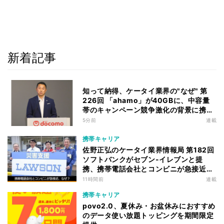
新着記事
知って納得、ケータイ業界の"なぜ" 第
226回 「ahamo」が40GBに、中容量
帯のキャンペーン競争激化の背景に携帯
各社の“迷い”あり
5分前
連載
携帯キャリア
佐野正弘のケータイ業界情報局 第182回
ソフトバンクがセブン-イレブンと提
携、携帯電話会社とコンビニが急接近す
る理由は
11時間前
連載
携帯キャリア
povo2.0、夏休み・お盆休みにおすすめ
のデータ使い放題トッピングを期間限定