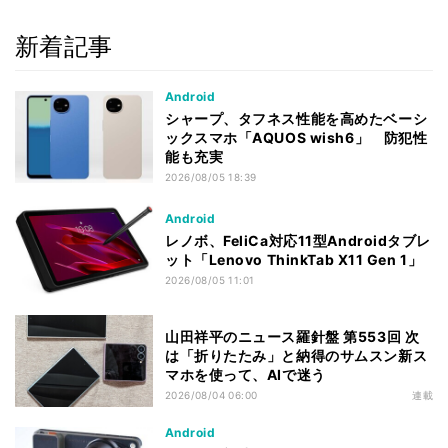
新着記事
Android
シャープ、タフネス性能を高めたベーシ
ックスマホ「AQUOS wish6」 防犯性
能も充実
2026/08/05 18:39
Android
レノボ、FeliCa対応11型Androidタブレ
ット「Lenovo ThinkTab X11 Gen 1」
2026/08/05 11:01
山田祥平のニュース羅針盤 第553回 次
は「折りたたみ」と納得のサムスン新ス
マホを使って、AIで迷う
2026/08/04 06:00
連載
Android