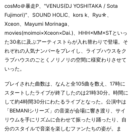
cosMo＠暴走P、"VENUS(DJ YOSHITAKA / Sota
Fujimori)"、SOUND HOLIC、kors k、Ryu☆、
Xceon、Mayumi Morinaga、
movies(moimoi×Xceon×Dai.)、HHH×MM×STといっ
た30名に及ぶアーティストらが入れ替わりで登場。そ
れぞれの人気ナンバーをプレイし、ライブハウスをク
ラブハウスのごとくノリノリの空間に様変わりさせて
いった。
プレイされた曲数は、なんと全105曲を数え、17時に
スタートしたライブが終了したのは21時30分。時間に
して約4時間30分にわたるライブとなった。公演中は
「BEMANIシリーズ」の音楽が会場に響き渡り、サイ
リウムを手にリズムに合わせて振ったり踊ったり、自
分のスタイルで音楽を楽しむファンたちの姿が。ま