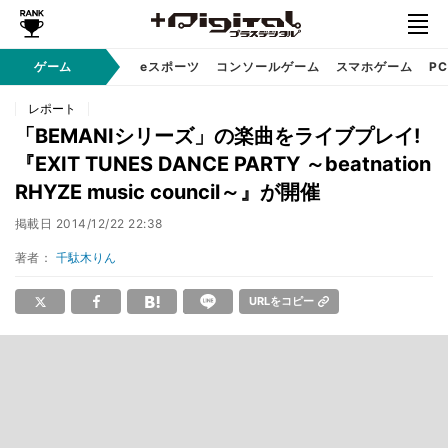
ゲーム
eスポーツ
コンソールゲーム
スマホゲーム
P
レポート
「BEMANIシリーズ」の楽曲をライブプレイ!
『EXIT TUNES DANCE PARTY ～beatnation
RHYZE music council～』が開催
掲載日
2014/12/22 22:38
著者：
千駄木りん
URLをコピー