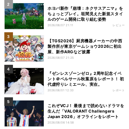
ホヨバ新作『崩壊：ネクサスアニマ』を
ちょっとプレイ。垣間見えた新規スタイ
ルのゲーム開発に取り組む姿勢
2026/08/07 21:11
レビュー
【TGS2026】厨房機器メーカーの中西
製作所が東京ゲームショウ2026に初出
展、新作ARGなど披露
2026/08/07 21:25
『ゼンレスゾーンゼロ』2周年記念イベ
ント＠ベルサール秋葉原をレポート！ 初
代虚狩りレミエール、実在。
2026/08/01 12:33
レポート
これぞVCJ！ 最後まで読めないドラマを
生んだ「VALORANT Challengers
Japan 2026」オフラインをレポート
2026/08/06 14:58