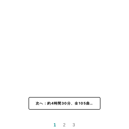
次へ：約4時間30分、全105曲…
1
2
3