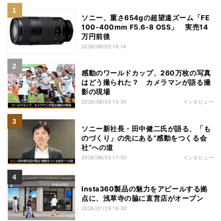
ソニー、重さ654gの超望遠ズーム「FE
100-400mm F5.6-8 OSS」 実売14
万円前後
2026/08/05 18:14
感動のワールドカップ、260万枚の写真
はどう撮られた？ カメラマンが語る撮
影の現場
2026/08/05 10:30
インタビュー
ソニー新社長・田中健二氏が語る、「も
のづくり」の先にある“感動をつくる会
社”への道
2026/06/05 17:00
インタビュー
Insta360製品の魅力をアピールする拠
点に、浅草寺の脇に直営店がオープン
2026/07/29 16:30