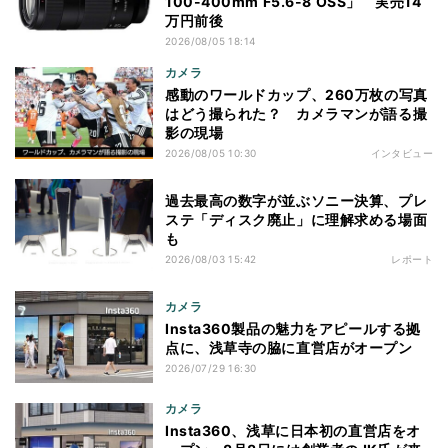
100-400mm F5.6-8 OSS」 実売14
万円前後
2026/08/05 18:14
カメラ
感動のワールドカップ、260万枚の写真
はどう撮られた？ カメラマンが語る撮
影の現場
2026/08/05 10:30
インタビュー
過去最高の数字が並ぶソニー決算、プレ
ステ「ディスク廃止」に理解求める場面
も
2026/08/03 15:42
レポート
カメラ
Insta360製品の魅力をアピールする拠
点に、浅草寺の脇に直営店がオープン
2026/07/29 16:30
カメラ
Insta360、浅草に日本初の直営店をオ