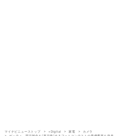
マイナビニューストップ
+Digital
家電
カメラ
ゲッティ、固定観念を"再定義"するフォトコンテストの最優秀賞を発表