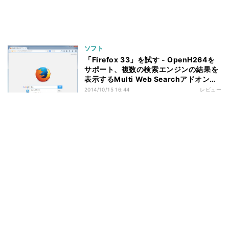
ソフト
「Firefox 33」を試す - OpenH264を
サポート、複数の検索エンジンの結果を
表示するMulti Web Searchアドオンも
紹介
2014/10/15 16:44
レビュー