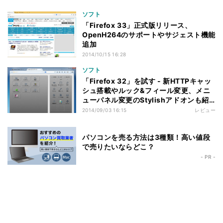
ソフト
「Firefox 33」正式版リリース、
OpenH264のサポートやサジェスト機能
追加
2014/10/15 16:28
ソフト
「Firefox 32」を試す - 新HTTPキャッ
シュ搭載やルック&フィール変更、メニ
ューパネル変更のStylishアドオンも紹
介
2014/09/03 16:15
レビュー
パソコンを売る方法は3種類！高い値段
で売りたいならどこ？
- PR -