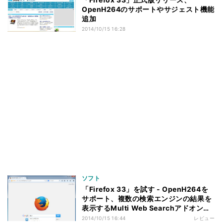
OpenH264のサポートやサジェスト機能
追加
2014/10/15 16:28
ソフト
「Firefox 33」を試す - OpenH264を
サポート、複数の検索エンジンの結果を
表示するMulti Web Searchアドオンも
紹介
2014/10/15 16:44
レビュー