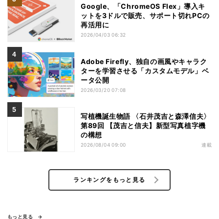
Google、「ChromeOS Flex」導入キ
ットを3ドルで販売、サポート切れPCの
再活用に
2026/04/03 06:32
Adobe Firefly、独自の画風やキャラク
ターを学習させる「カスタムモデル」ベ
ータ公開
2026/03/20 07:08
写植機誕生物語 〈石井茂吉と森澤信夫〉
第89回 【茂吉と信夫】新型写真植字機
の構想
2026/08/04 09:00
連載
ランキングをもっと見る
もっと見る