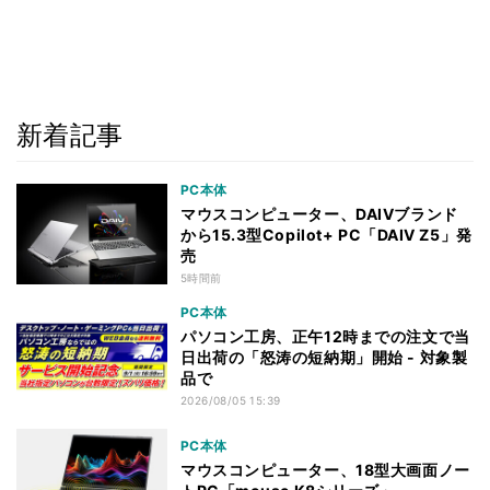
新着記事
PC本体
マウスコンピューター、DAIVブランド
から15.3型Copilot+ PC「DAIV Z5」発
売
5時間前
PC本体
パソコン工房、正午12時までの注文で当
日出荷の「怒涛の短納期」開始 - 対象製
品で
2026/08/05 15:39
PC本体
マウスコンピューター、18型大画面ノー