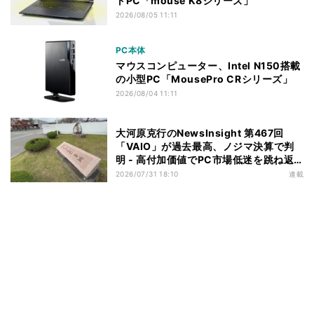
トPC「mouse K8シリーズ」
2026/08/05 11:11
PC本体
マウスコンピューター、Intel N150搭載
の小型PC「MousePro CRシリーズ」
2026/08/04 11:11
大河原克行のNewsInsight 第467回
「VAIO」が過去最高、ノジマ決算で判
明 - 高付加価値でPC市場低迷を跳ね返
す
2026/07/31 18:10
連載