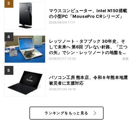
マウスコンピューター、Intel N150搭載
の小型PC「MousePro CRシリーズ」
2026/08/04 11:11
レッツノート・タフブック 30年史、そ
して未来へ 第6回 ブレない針路、「三つ
の矢」でシン・レッツノートの地盤を築
く
2026/07/17 12:00
連載
パソコン工房 熊本店、令和８年熊本地震
被災者に支援対応
2026/07/30 16:16
ランキングをもっと見る