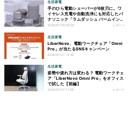
生活家電
手のひら電動シェーバーが6枚刃に。ワ
イヤレス充電や自動洗浄にも対応したパ
ナソニック「ラムダッシュ パームイン
プロ」を体験
2026/07/30 06:00
レポート
生活家電
LiberNovo、電動ワークチェア「Omni
Pro」が当たるSNSキャンペーン
2026/07/27 15:35
生活家電
姿勢や疲れ方は変わる？ 電動ワークチェ
ア「LiberNovo Omni Pro」をオフィス
で試した【前編】
2026/07/27 11:09
レポート