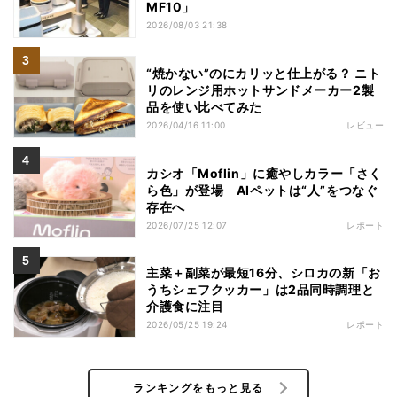
MF10」
2026/08/03 21:38
“焼かない”のにカリッと仕上がる？ ニト
リのレンジ用ホットサンドメーカー2製
品を使い比べてみた
2026/04/16 11:00
レビュー
カシオ「Moflin」に癒やしカラー「さく
ら色」が登場 AIペットは“人”をつなぐ
存在へ
2026/07/25 12:07
レポート
主菜＋副菜が最短16分、シロカの新「お
うちシェフクッカー」は2品同時調理と
介護食に注目
2026/05/25 19:24
レポート
ランキングをもっと見る