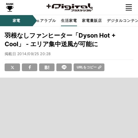
オーディオ
家電
時計 / ウェアラブル
生活家電
家電量販店
デジタルコンテ
羽根なしファンヒーター「Dyson Hot +
Cool」 - エリア集中送風が可能に
掲載日
2014/09/25 20:28
URLをコピー