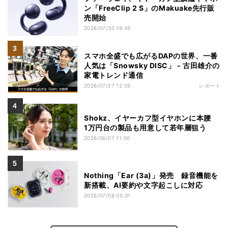
ン「FreeClip 2 S」のMakuake先行販
売開始
2026/07/30 19:45
スマホ全盛でも広がるDAPの世界、一番
人気は「Snowsky DISC」 - 古田雄介の
家電トレンド通信
2026/07/27 12:05
レポート
Shokz、イヤーカフ型イヤホンに本腰
1万円台の製品も用意して若年層狙う
2026/06/07 11:00
Nothing「Ear (3a)」発売 録音機能を
新搭載、AI要約や文字起こしに対応
2026/07/08 05:31