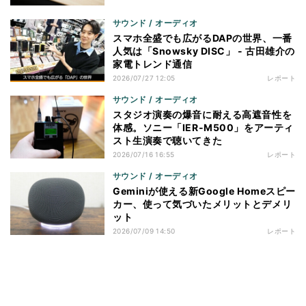
サウンド / オーディオ
スマホ全盛でも広がるDAPの世界、一番
人気は「Snowsky DISC」 - 古田雄介の
家電トレンド通信
2026/07/27 12:05
レポート
サウンド / オーディオ
スタジオ演奏の爆音に耐える高遮音性を
体感。ソニー「IER-M500」をアーティ
スト生演奏で聴いてきた
2026/07/16 16:55
レポート
サウンド / オーディオ
Geminiが使える新Google Homeスピー
カー、使って気づいたメリットとデメリ
ット
2026/07/09 14:50
レポート