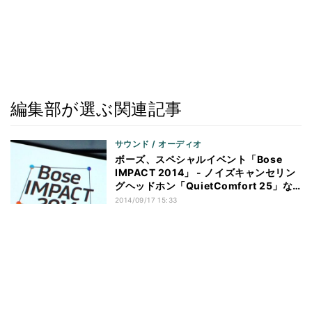
編集部が選ぶ関連記事
サウンド / オーディオ
ボーズ、スペシャルイベント「Bose
IMPACT 2014」 - ノイズキャンセリン
グヘッドホン「QuietComfort 25」な
ど6製品を一挙発表
2014/09/17 15:33