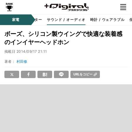
コーダー
家電
プロジェクター
サウンド / オーディオ
時計 / ウェアラブル
ボーズ、シリコン製ウイングで快適な装着感
のインイヤーヘッドホン
掲載日
2014/09/17 21:11
著者：
村田修
URLをコピー