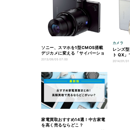
カメラ
ソニー、スマホを1型CMOS搭載
レンズ型
デジカメに変える「サイバーショ
ト QX
ット QX100」
2013/09/05 07:00
プデート
2014/01/31
家電買取おすすめ14選！中古家電
を高く売るならどこ？