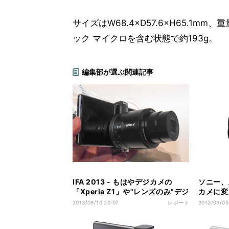
サイズはW68.4×D57.6×H65.1
ック マイクロを含む状態で約193g。
編集部が選ぶ関連記事
IFA 2013 - もはやデジカメの
ソニー、
「Xperia Z1」や"レンズのみ"デジ
カメに変
カメ「QX」 - 話題製品に人が押し
QX10」
2013/09/10 20:07
レポート
2013/09/05
寄せるソニーブース