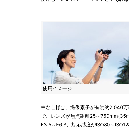
使用イメージ
主な仕様は、撮像素子が有効約2,040万画素
で、レンズが焦点距離25～750mm(3
F3.5～F6.3、対応感度がISO80～I