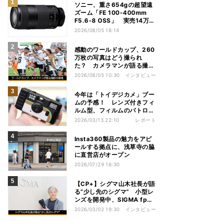
ソニー、重さ654gの超望遠
ズーム「FE 100-400mm
F5.6-8 OSS」 実売14万円
前後
2026/08/05 18:14
感動のワールドカップ、260
万枚の写真はどう撮られ
た？ カメラマンが語る撮影
の現場
2026/08/05 10:30
インタビュー
今年は「トイデジカメ」ブー
ムの予感！ レンズ付きフィ
ルム型、フィルムのパトロー
ネ型も
2026/03/13 22:10
レポート
Insta360製品の魅力をアピ
ールする拠点に、浅草寺の脇
に直営店がオープン
2026/07/29 16:30
【CP+】シグマ山木社長が語
る“少し先のシグマ” 小型レ
ンズを開発中、SIGMA fpは
継続、フルサイズFoveonは
2026/03/02 19:30
インタビュー