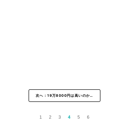
次へ：19万8000円は高いのか…
1
2
3
4
5
6