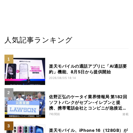
人気記事ランキング
楽天モバイルの通話アプリに「AI通話要
約」機能、8月5日から提供開始
2026/08/05 18:14
佐野正弘のケータイ業界情報局 第182回
ソフトバンクがセブン-イレブンと提
携、携帯電話会社とコンビニが急接近す
る理由は
7時間前
連載
楽天モバイル、iPhone 16（128GB）が