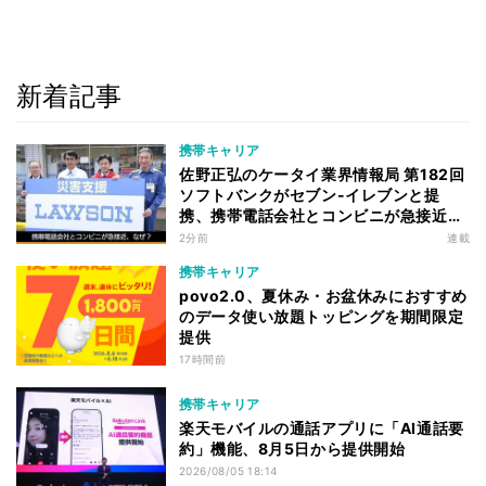
新着記事
携帯キャリア
佐野正弘のケータイ業界情報局 第182回
ソフトバンクがセブン-イレブンと提
携、携帯電話会社とコンビニが急接近す
る理由は
2分前
連載
携帯キャリア
povo2.0、夏休み・お盆休みにおすすめ
のデータ使い放題トッピングを期間限定
提供
17時間前
携帯キャリア
楽天モバイルの通話アプリに「AI通話要
約」機能、8月5日から提供開始
2026/08/05 18:14