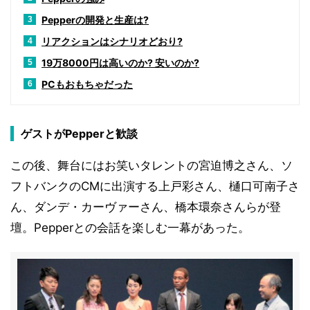
Pepperの開発と生産は?
3
リアクションはシナリオどおり?
4
19万8000円は高いのか? 安いのか?
5
PCもおもちゃだった
6
ゲストがPepperと歓談
この後、舞台にはお笑いタレントの宮迫博之さん、ソ
フトバンクのCMに出演する上戸彩さん、樋口可南子さ
ん、ダンデ・カーヴァーさん、橋本環奈さんらが登
壇。Pepperとの会話を楽しむ一幕があった。