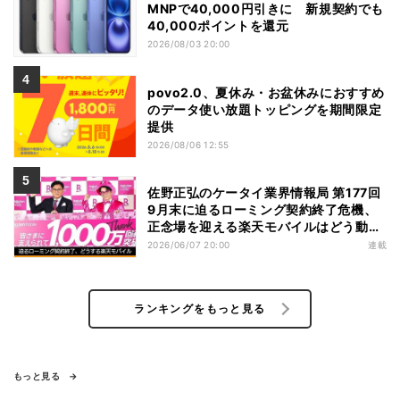
MNPで40,000円引きに 新規契約でも
40,000ポイントを還元
2026/08/03 20:00
povo2.0、夏休み・お盆休みにおすすめ
のデータ使い放題トッピングを期間限定
提供
2026/08/06 12:55
佐野正弘のケータイ業界情報局 第177回
9月末に迫るローミング契約終了危機、
正念場を迎える楽天モバイルはどう動
く？
2026/06/07 20:00
連載
ランキングをもっと見る
もっと見る