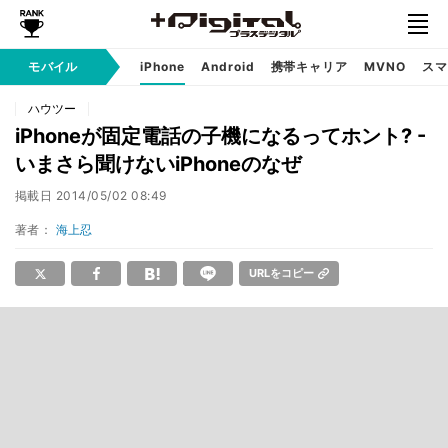
モバイル
iPhone
Android
携帯キャリア
MVNO
スマ
ハウツー
iPhoneが固定電話の子機になるってホント? -
いまさら聞けないiPhoneのなぜ
掲載日
2014/05/02 08:49
著者：
海上忍
URLをコピー