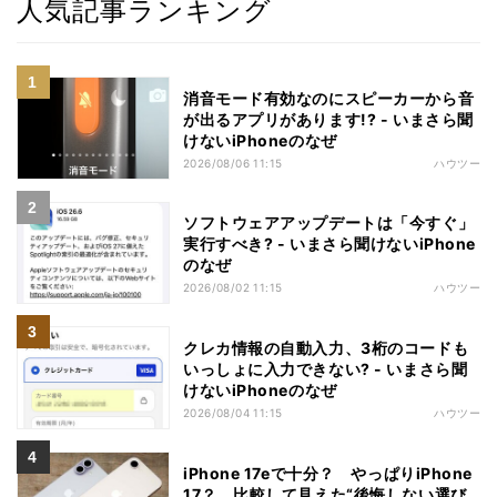
人気記事ランキング
消音モード有効なのにスピーカーから音
が出るアプリがあります!? - いまさら聞
けないiPhoneのなぜ
2026/08/06 11:15
ハウツー
ソフトウェアアップデートは「今すぐ」
実行すべき? - いまさら聞けないiPhone
のなぜ
2026/08/02 11:15
ハウツー
クレカ情報の自動入力、3桁のコードも
いっしょに入力できない? - いまさら聞
けないiPhoneのなぜ
2026/08/04 11:15
ハウツー
iPhone 17eで十分？ やっぱりiPhone
17？ 比較して見えた“後悔しない選び