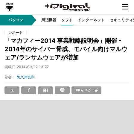
/ テクノロジ
パソコン
AI PC
周辺機器
ソフト
インターネット
セキュリティ
レポート
「マカフィー2014 事業戦略説明会」開催 -
2014年のサイバー脅威、モバイル向けマルウ
ェア/ランサムウェアが増加
掲載日
2014/03/12 13:27
著者：
阿久津良和
URLをコピー