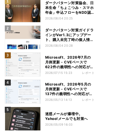
ダークパターン対策協会、日
本生命「ちょこつみ・スマホ
年金」申込フローをNDD認
定
2026/08/04 20:25
ダークパターン対策ガイドラ
インがVer1.3にアップデー
ト、購入未完了時の個人情報
利用を追記
2026/08/04 20:28
Microsoft、2026年7月の
月例更新 - CVEベースで
622件の脆弱性への対応が行
われる
2026/07/15 15:23
レポート
Microsoft、2026年5月の
月例更新 - CVEベースで
137件の脆弱性への対応が行
われる
2026/05/13 14:13
レポート
迷惑メールが爆増中。
Yahoo!メールでも対策へ
2026/05/09 16:03