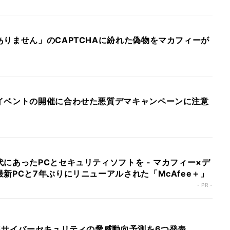
りません」のCAPTCHAに紛れた偽物をマカフィーが
イベントの開催に合わせた悪質デマキャンペーンに注意
にあったPCとセキュリティソフトを - マカフィー×デ
新PCと7年ぶりにリニューアルされた「McAfee＋」
- PR -
年サイバーセキュリティの脅威動向予測を6つ発表