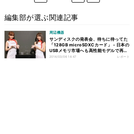
編集部が選ぶ関連記事
周辺機器
サンディスクの発表会、待ちに待ってた
「128GB microSDXCカード」 - 日本の
USBメモリ市場へも高性能モデルで再参
入
2014/03/06 14:47
レポート