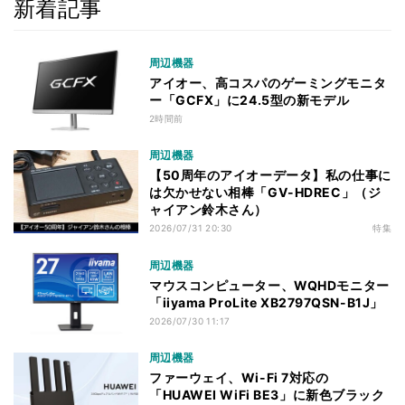
新着記事
周辺機器
アイオー、高コスパのゲーミングモニタ
ー「GCFX」に24.5型の新モデル
2時間前
周辺機器
【50周年のアイオーデータ】私の仕事に
は欠かせない相棒「GV-HDREC」（ジ
ャイアン鈴木さん）
2026/07/31 20:30
特集
周辺機器
マウスコンピューター、WQHDモニター
「iiyama ProLite XB2797QSN-B1J」
2026/07/30 11:17
周辺機器
ファーウェイ、Wi-Fi 7対応の
「HUAWEI WiFi BE3」に新色ブラック