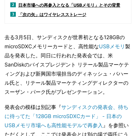
日本市場への再参入となる「USBメモリ」とその背景
2
「次の矢」はワイヤレスストレージ
3
去る3月5日、サンディスクが世界初となる128GBの
microSDXCメモリーカードと、高性能な
USBメモリ
製
品を発表した。同日に行われた発表会では、米
SanDiskのバイスプレジデント リテール製品マーケテ
ィングおよび新興国市場担当のディネッシュ・バハー
ル氏と、リテール製品マーケティングディレクターの
スーザン・パーク氏がプレゼンテーション。
発表会の模様は別記事『
サンディスクの発表会、待ち
に待ってた「128GB microSDXCカード」 - 日本の
USBメモリ市場へも高性能モデルで再参入
』を参照い
ただくとして、ここでは発表会とは別の場で両氏にう