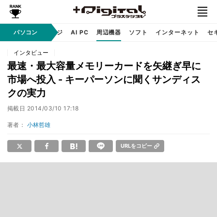
C
自作 / テクノロジ
パソコン
AI PC
周辺機器
ソフト
インターネット
セ
インタビュー
最速・最大容量メモリーカードを矢継ぎ早に
市場へ投入 - キーパーソンに聞くサンディス
クの実力
掲載日
2014/03/10 17:18
著者：
小林哲雄
URLをコピー