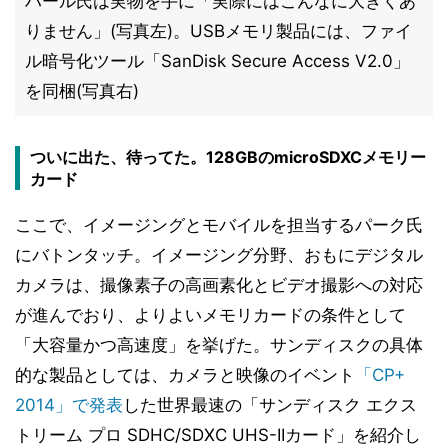
ハール氏は実物を手に「実際にはこんなに大きくあ
りません」(写真左)。USBメモリ製品には、ファイ
ル暗号化ツール「SanDisk Secure Access V2.0」
を同梱(写真右)
ついに出た、待ってた。128GBのmicroSDXCメモリー
カード
ここで、イメージングとモバイルを担当するパーク氏
にバトンタッチ。イメージング分野、おもにデジタル
カメラは、撮像素子の高画素化とビデオ撮影への対応
が進んでおり、よりよいメモリカードの条件として
「大容量かつ高速度」を挙げた。サンディスクの具体
的な製品としては、カメラと映像のイベント
「CP+
2014」で発表
した世界最速の「サンディスク エクス
トリーム プロ SDHC/SDXC UHS-IIカード」を紹介し