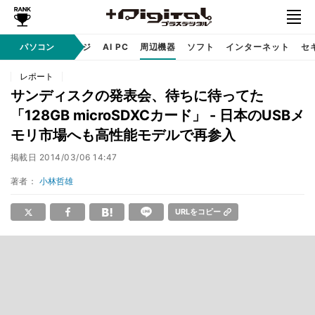
C
自作 / テクノロジ
パソコン
AI PC
周辺機器
ソフト
インターネット
セ
レポート
サンディスクの発表会、待ちに待ってた
「128GB microSDXCカード」 - 日本のUSBメ
モリ市場へも高性能モデルで再参入
掲載日
2014/03/06 14:47
著者：
小林哲雄
URLをコピー