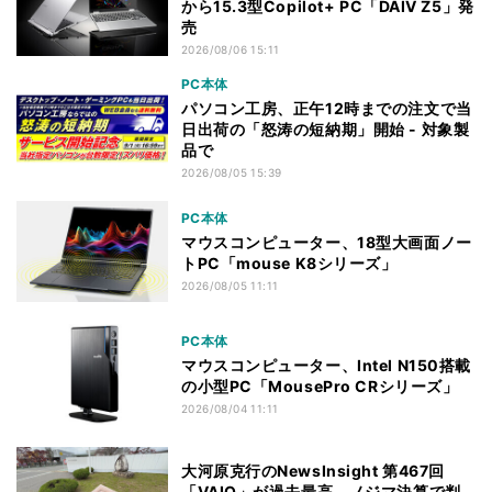
から15.3型Copilot+ PC「DAIV Z5」発
売
2026/08/06 15:11
PC本体
パソコン工房、正午12時までの注文で当
日出荷の「怒涛の短納期」開始 - 対象製
品で
2026/08/05 15:39
PC本体
マウスコンピューター、18型大画面ノー
トPC「mouse K8シリーズ」
2026/08/05 11:11
PC本体
マウスコンピューター、Intel N150搭載
の小型PC「MousePro CRシリーズ」
2026/08/04 11:11
大河原克行のNewsInsight 第467回
「VAIO」が過去最高、ノジマ決算で判