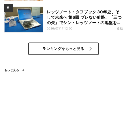
レッツノート・タフブック 30年史、そ
して未来へ 第6回 ブレない針路、「三つ
の矢」でシン・レッツノートの地盤を築
く
2026/07/17 12:00
連載
ランキングをもっと見る
もっと見る