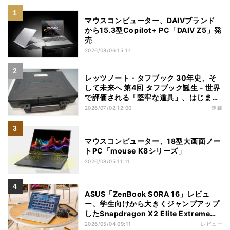
マウスコンピューター、DAIVブランド
から15.3型Copilot+ PC「DAIV Z5」発
売
2026/08/06 15:11
レッツノート・タフブック 30年史、そ
して未来へ 第4回 タフブック誕生 - 世界
で評価される「堅牢な道具」、はじまり
は海外だった
2026/07/02 12:00
連載
マウスコンピューター、18型大画面ノー
トPC「mouse K8シリーズ」
2026/08/05 11:11
ASUS「ZenBook SORA 16」レビュ
ー、学生向けから大きくジャンプアップ
したSnapdragon X2 Elite Extremeノ
ートPC
2026/05/04 09:11
レビュー