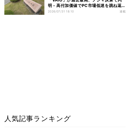
明 - 高付加価値でPC市場低迷を跳ね返
す
2026/07/31 18:10
連載
人気記事ランキング