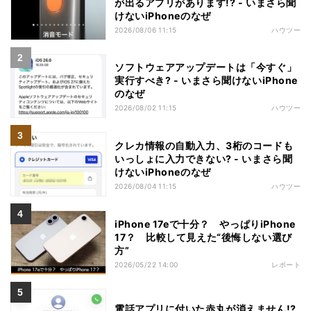
が出るアプリがあります!? - いまさら聞
けないiPhoneのなぜ
2026/08/06 11:15
ハウツー
ソフトウェアアップデートは「今すぐ」
実行すべき? - いまさら聞けないiPhone
のなぜ
2026/08/02 11:15
ハウツー
クレカ情報の自動入力、3桁のコードも
いっしょに入力できない? - いまさら聞
けないiPhoneのなぜ
2026/08/04 11:15
ハウツー
iPhone 17eで十分？ やっぱりiPhone
17？ 比較して見えた“後悔しない選び
方”
2026/05/22 14:00
レポート
電話アプリに付いた赤丸が消えません!?