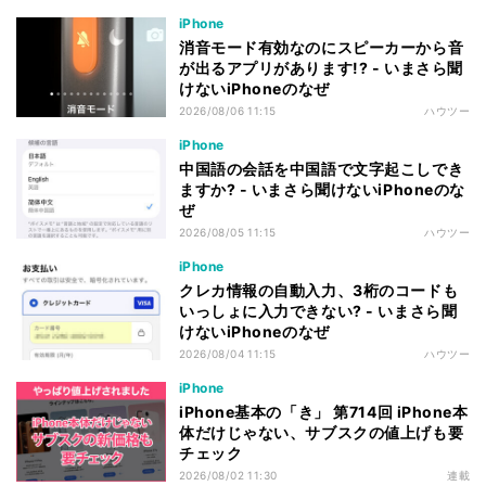
iPhone
消音モード有効なのにスピーカーから音
が出るアプリがあります!? - いまさら聞
けないiPhoneのなぜ
2026/08/06 11:15
ハウツー
iPhone
中国語の会話を中国語で文字起こしでき
ますか? - いまさら聞けないiPhoneのな
ぜ
2026/08/05 11:15
ハウツー
iPhone
クレカ情報の自動入力、3桁のコードも
いっしょに入力できない? - いまさら聞
けないiPhoneのなぜ
2026/08/04 11:15
ハウツー
iPhone
iPhone基本の「き」 第714回 iPhone本
体だけじゃない、サブスクの値上げも要
チェック
2026/08/02 11:30
連載