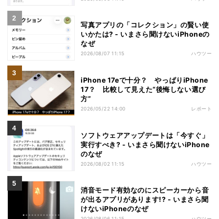
写真アプリの「コレクション」の賢い使
いかたは? - いまさら聞けないiPhoneの
なぜ
2026/08/07 11:15
ハウツー
iPhone 17eで十分？ やっぱりiPhone
17？ 比較して見えた“後悔しない選び
方”
2026/05/22 14:00
レポート
ソフトウェアアップデートは「今すぐ」
実行すべき? - いまさら聞けないiPhone
のなぜ
2026/08/02 11:15
ハウツー
消音モード有効なのにスピーカーから音
が出るアプリがあります!? - いまさら聞
けないiPhoneのなぜ
2026/08/06 11:15
ハウツー