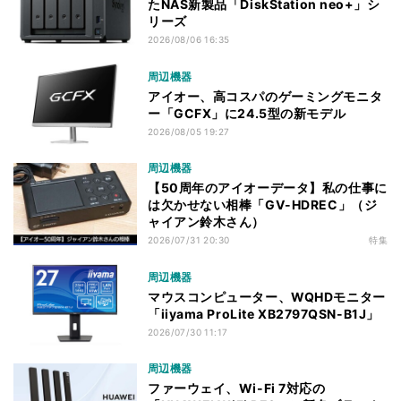
たNAS新製品「DiskStation neo+」シ
リーズ
2026/08/06 16:35
周辺機器
アイオー、高コスパのゲーミングモニタ
ー「GCFX」に24.5型の新モデル
2026/08/05 19:27
周辺機器
【50周年のアイオーデータ】私の仕事に
は欠かせない相棒「GV-HDREC」（ジ
ャイアン鈴木さん）
2026/07/31 20:30
特集
周辺機器
マウスコンピューター、WQHDモニター
「iiyama ProLite XB2797QSN-B1J」
2026/07/30 11:17
周辺機器
ファーウェイ、Wi-Fi 7対応の