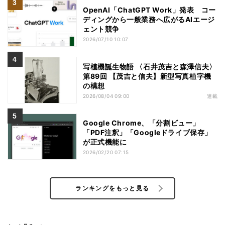
OpenAI「ChatGPT Work」発表 コー
ディングから一般業務へ広がるAIエージ
ェント競争
2026/07/10 10:07
写植機誕生物語 〈石井茂吉と森澤信夫〉
第89回 【茂吉と信夫】新型写真植字機
の構想
2026/08/04 09:00
連載
Google Chrome、「分割ビュー」
「PDF注釈」「Googleドライブ保存」
が正式機能に
2026/02/20 07:15
ランキングをもっと見る