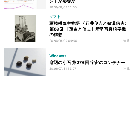
ントが影響か
2026/08/04 12:50
ソフト
写植機誕生物語 〈石井茂吉と森澤信夫〉
第89回 【茂吉と信夫】新型写真植字機
の構想
2026/08/04 09:00
連載
Windows
窓辺の小石 第276回 宇宙のコンテナー
2026/07/31 13:27
連載