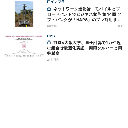
ITインフラ
ネットワーク進化論 - モバイルとブ
ロードバンドでビジネス変革 第44回 ソ
フトバンクが「HAPS」のプレ商用サー
ビス開始を表明、本格的な商用展開のめ
6時間前
連載
どは
HPC
TISI×大阪大学、量子計算で1万件超
の組合せ最適化実証 商用ソルバーと同
等精度
24時間前