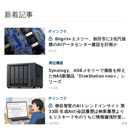
新着記事
ITインフラ
Bitgrit×エスツー、秋田市に2兆円規
模のAIデータセンター建設を計画か
8分前
周辺機器
Synology、4GBメモリーで価格を抑え
たNAS新製品「DiskStation neo+」シ
リーズ
14分前
ITインフラ
柳谷智宣のAIトレンドインサイト 第
33回 生成AIの会話履歴は検索履歴より
もリスキー？今のうちに情報漏洩対策を
万全にしておこう
1時間前
連載