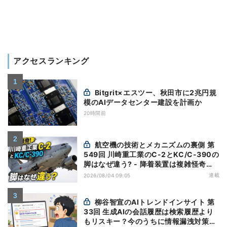
アクセスランキング
Bitgrit×エスツー、秋田市に2兆円規
模のAIデータセンター建設を計画か
20時間前
航空機の技術とメカニズムの裏側 第
549回 川崎重工業のC-2とKC/C-390の
脚はなぜ違う? - 降着装置は複雑怪奇
(5)|軍用輸送機(10)
連載
2026/08/04 09:05
柳谷智宣のAIトレンドインサイト 第
33回 生成AIの会話履歴は検索履歴より
もリスキー？今のうちに情報漏洩対策を