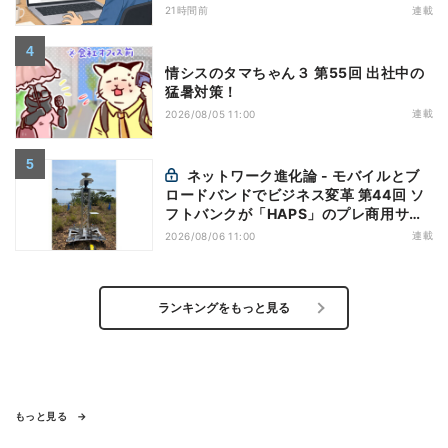
万全にしておこう
21時間前
連載
情シスのタマちゃん３ 第55回 出社中の
猛暑対策！
連載
2026/08/05 11:00
ネットワーク進化論 - モバイルとブ
ロードバンドでビジネス変革 第44回 ソ
フトバンクが「HAPS」のプレ商用サー
ビス開始を表明、本格的な商用展開のめ
連載
2026/08/06 11:00
どは
ランキングをもっと見る
もっと見る