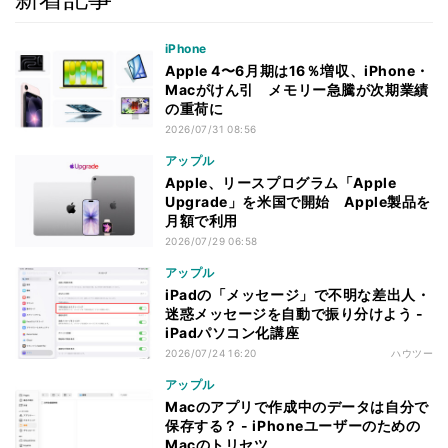
iPhone
Apple 4〜6月期は16％増収、iPhone・
Macがけん引 メモリー急騰が次期業績
の重荷に
2026/07/31 08:56
アップル
Apple、リースプログラム「Apple
Upgrade」を米国で開始 Apple製品を
月額で利用
2026/07/29 06:58
アップル
iPadの「メッセージ」で不明な差出人・
迷惑メッセージを自動で振り分けよう -
iPadパソコン化講座
2026/07/24 16:20
ハウツー
アップル
Macのアプリで作成中のデータは自分で
保存する？ - iPhoneユーザーのための
Macのトリセツ