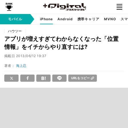
モバイル
iPhone
Android
携帯キャリア
MVNO
スマ
ハウツー
アプリが増えすぎてわからなくなった「位置
情報」をイチからやり直すには?
掲載日
2013/06/12 19:37
著者：
海上忍
URLをコピー