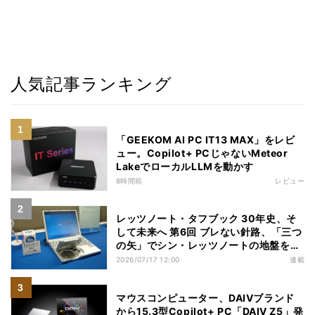
人気記事ランキング
「GEEKOM AI PC IT13 MAX」をレビ
ュー。Copilot+ PCじゃないMeteor
LakeでローカルLLMを動かす
8時間前
レビュー
レッツノート・タフブック 30年史、そ
して未来へ 第6回 ブレない針路、「三つ
の矢」でシン・レッツノートの地盤を築
く
2026/07/17 12:00
連載
マウスコンピューター、DAIVブランド
から15.3型Copilot+ PC「DAIV Z5」発