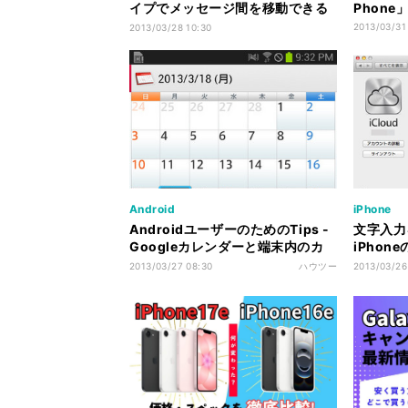
イプでメッセージ間を移動できる
Phon
ように
2013/03/31
2013/03/28 10:30
Android
iPhone
AndroidユーザーのためのTips -
文字入力
Googleカレンダーと端末内のカ
iPho
レンダーを連携させよう!
う - レ
2013/03/27 08:30
ハウツー
2013/03/26