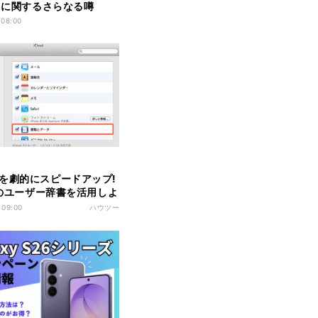
e」に関するさらなる噂
 08:00
を劇的にスピードアップ!
neのユーザー辞書を活用しよ
ベル2
 09:00
ハウツー