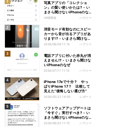
写真アプリの「コレクショ
ン」の賢い使いかたは? - い
まさら聞けないiPhoneのな
ぜ
16時間前
ハウツー
消音モード有効なのにスピー
カーから音が出るアプリがあ
ります!? - いまさら聞けない
iPhoneのなぜ
2026/08/06 11:15
ハウツー
電話アプリに付いた赤丸が消
えません!? - いまさら聞けな
いiPhoneのなぜ
2026/07/17 11:15
ハウツー
iPhone 17eで十分？ やっ
ぱりiPhone 17？ 比較して
見えた“後悔しない選び方”
2026/05/22 14:00
レポート
ソフトウェアアップデートは
「今すぐ」実行すべき? - い
まさら聞けないiPhoneのな
ぜ
2026/08/02 11:15
ハウツー