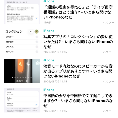
iPhone
「通話の理由を尋ねる」と「ライブ留守
番電話」はどう違う? - いまさら聞けな
いiPhoneのなぜ
11分前
ハウツー
iPhone
写真アプリの「コレクション」の賢い使
いかたは? - いまさら聞けないiPhoneの
なぜ
2026/08/07 11:15
ハウツー
iPhone
消音モード有効なのにスピーカーから音
が出るアプリがあります!? - いまさら聞
けないiPhoneのなぜ
2026/08/06 11:15
ハウツー
iPhone
中国語の会話を中国語で文字起こしでき
ますか? - いまさら聞けないiPhoneのな
ぜ
2026/08/05 11:15
ハウツー