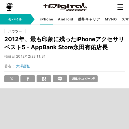
モバイル
iPhone
Android
携帯キャリア
MVNO
スマ
ハウツー
2012年、最も印象に残ったiPhoneアクセサリ
ベスト5 - AppBank Store永田有佑店長
掲載日
2012/12/28 11:31
著者：
大澤昌弘
URLをコピー