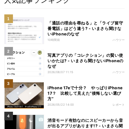
人気記事ランキング
「通話の理由を尋ねる」と「ライブ留守
番電話」はどう違う? - いまさら聞けな
いiPhoneのなぜ
10時間前
ハウツー
写真アプリの「コレクション」の賢い使
いかたは? - いまさら聞けないiPhoneの
なぜ
2026/08/07 11:15
ハウツー
iPhone 17eで十分？ やっぱりiPhone
17？ 比較して見えた“後悔しない選び
方”
2026/05/22 14:00
レポート
消音モード有効なのにスピーカーから音
が出るアプリがあります!? - いまさら聞