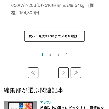
650(W)×203(D)×516(H)mm/約9.54kg [
価
格
] 154,800円
次へ：最大32GBまでメモリ増設…
1
2
3
4
編集部が選ぶ関連記事
アップル
想像以上の薄さにビックリ！ 新筐体を