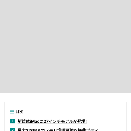
目次
新筐体iMacに27インチモデルが登場!
1
最大32GBまでメモリ増設可能な極薄ボディ
2