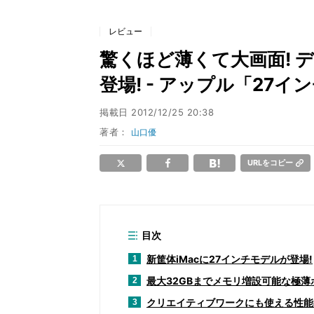
レビュー
驚くほど薄くて大画面! デ
登場! - アップル「27イン
掲載日
2012/12/25 20:38
著者：
山口優
URLをコピー
目次
新筐体iMacに27インチモデルが登場!
1
最大32GBまでメモリ増設可能な極薄
2
クリエイティブワークにも使える性能
3