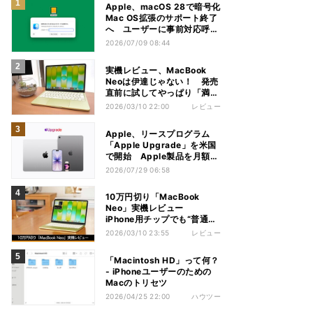
Apple、macOS 28で暗号化
Mac OS拡張のサポート終了
へ ユーザーに事前対応呼び
かけ
2026/07/09 08:44
実機レビュー、MacBook
Neoは伊達じゃない！ 発売
直前に試してやっぱり「満
足」
2026/03/10 22:00
レビュー
Apple、リースプログラム
「Apple Upgrade」を米国
で開始 Apple製品を月額で
利用
2026/07/29 06:58
10万円切り「MacBook
Neo」実機レビュー
iPhone用チップでも“普通に
使えた”意外な実力
2026/03/10 23:55
レビュー
「Macintosh HD」って何？
- iPhoneユーザーのための
Macのトリセツ
2026/04/25 22:00
ハウツー