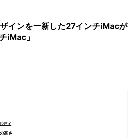
ザインを一新した27インチiMacが
チiMac」
ボディ
の高さ