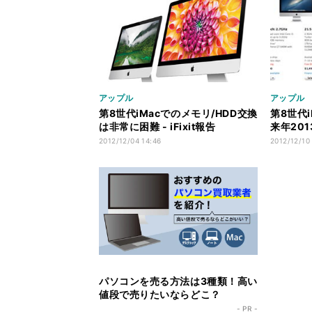
アップル
アップル
第8世代iMacでのメモリ/HDD交換
第8世代
は非常に困難 - iFixit報告
来年20
2012/12/04 14:46
2012/12/10
パソコンを売る方法は3種類！高い
値段で売りたいならどこ？
- PR -