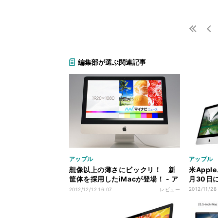
編集部が選ぶ関連記事
アップル
アップル
想像以上の薄さにビックリ！ 新
米Appl
筐体を採用したiMacが登場！ - ア
月30日
ップル「21.5インチiMac」
2012/11/28
2012/12/12 16:07
レビュー