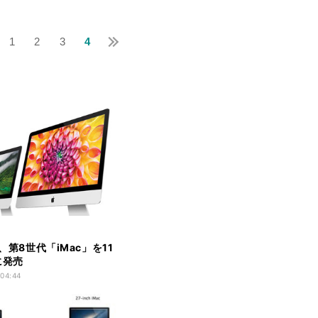
1
2
3
4
e、第8世代「iMac」を11
に発売
 04:44