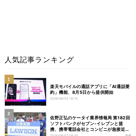
人気記事ランキング
楽天モバイルの通話アプリに「AI通話要
約」機能、8月5日から提供開始
2026/08/05 18:14
佐野正弘のケータイ業界情報局 第182回
ソフトバンクがセブン-イレブンと提
携、携帯電話会社とコンビニが急接近す
る理由は
2026/08/07 06:00
連載