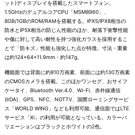
ット)ディスプレイを搭載したスマートフォン。
1.5GHzのデュアルコアCPU「MSM8960」、
8GB/1GBのROM/RAMを搭載する。IPX5/IPX8相当の
防水とIP5X相当の防じん性能のほか、耐落下衝撃性能
や傷に対して高い耐性を持つ強化ガラスを採用するこ
とで「防キズ」性能も強化した点が特徴。寸法・重量
は約124×64×11.9mm・約147g。
機能面では背面に約810万画素、前面には約130万画素
のCMOSカメラを搭載。このほかワンセグ、おサイフ
ケータイ、Bluetooth Ver.4.0、Wi-Fi、赤外線通信
(IrDA)、GPS、NFC、NOTTV、国際ローミングサービ
ス「WORLD WING」なども利用可能。通信面ではLTE
サービス「Xi」の利用が可能となっている。カラーバ
リエーションはブラックとホワイトの2色。