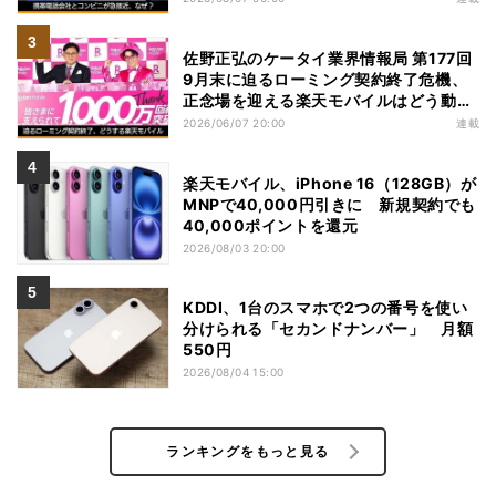
佐野正弘のケータイ業界情報局 第177回
9月末に迫るローミング契約終了危機、
正念場を迎える楽天モバイルはどう動
く？
2026/06/07 20:00
連載
楽天モバイル、iPhone 16（128GB）が
MNPで40,000円引きに 新規契約でも
40,000ポイントを還元
2026/08/03 20:00
KDDI、1台のスマホで2つの番号を使い
分けられる「セカンドナンバー」 月額
550円
2026/08/04 15:00
ランキングをもっと見る