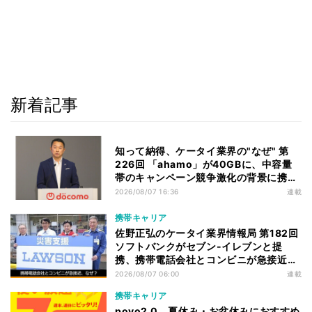
新着記事
知って納得、ケータイ業界の"なぜ" 第
226回 「ahamo」が40GBに、中容量
帯のキャンペーン競争激化の背景に携帯
各社の“迷い”あり
2026/08/07 16:36
連載
携帯キャリア
佐野正弘のケータイ業界情報局 第182回
ソフトバンクがセブン-イレブンと提
携、携帯電話会社とコンビニが急接近す
る理由は
2026/08/07 06:00
連載
携帯キャリア
povo2.0、夏休み・お盆休みにおすすめ