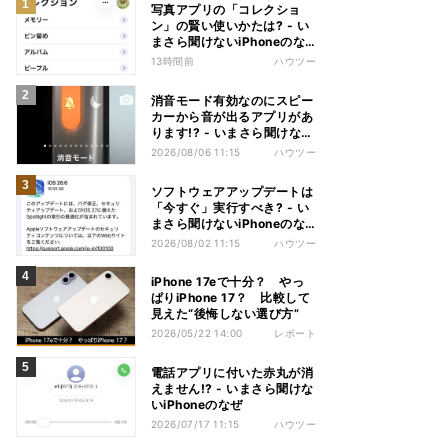
写真アプリの「コレクショ
ン」の賢い使いかたは? - い
まさら聞けないiPhoneのな
ぜ
13時間前
ハウツー
消音モード有効なのにスピー
カーから音が出るアプリがあ
ります!? - いまさら聞けない
iPhoneのなぜ
2026/08/06 11:15
ハウツー
ソフトウェアアップデートは
「今すぐ」実行すべき? - い
まさら聞けないiPhoneのな
ぜ
2026/08/02 11:15
ハウツー
iPhone 17eで十分？ やっ
ぱりiPhone 17？ 比較して
見えた“後悔しない選び方”
2026/05/22 14:00
レポート
電話アプリに付いた赤丸が消
えません!? - いまさら聞けな
いiPhoneのなぜ
2026/07/17 11:15
ハウツー