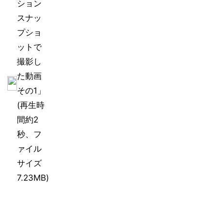
ション
スナッ
プショ
ットで
撮影し
た動画
その1」
(再生時
間約2
秒、フ
ァイル
サイズ
7.23MB)