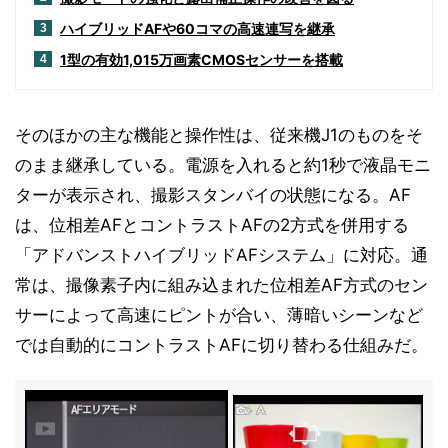
ハイブリッドAFや60コマの高速連写を継承
3
1型の有効1,015万画素CMOSセンサーを搭載
4
そのほかの主な機能と操作性は、従来機J1のものをそ
のまま継承している。電源を入れると約1秒で液晶モニ
ターが表示され、撮影スタンバイの状態になる。AF
は、位相差AFとコントラストAFの2方式を併用する
「アドバンストハイブリッドAFシステム」に対応。通
常は、撮像素子内に組み込まれた位相差AF方式のセン
サーによって高速にピントが合い、薄暗いシーンなど
では自動的にコントラストAFに切り替わる仕組みだ。