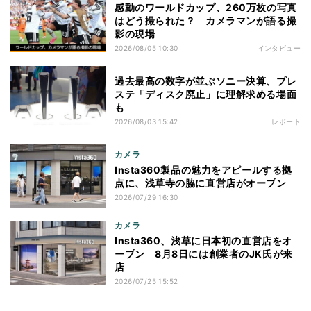
感動のワールドカップ、260万枚の写真
はどう撮られた？ カメラマンが語る撮
影の現場
2026/08/05 10:30
インタビュー
過去最高の数字が並ぶソニー決算、プレ
ステ「ディスク廃止」に理解求める場面
も
2026/08/03 15:42
レポート
カメラ
Insta360製品の魅力をアピールする拠
点に、浅草寺の脇に直営店がオープン
2026/07/29 16:30
カメラ
Insta360、浅草に日本初の直営店をオ
ープン 8月8日には創業者のJK氏が来
店
2026/07/25 15:52