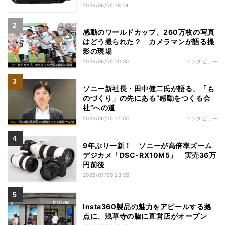
2026/08/05 18:14
感動のワールドカップ、260万枚の写真
はどう撮られた？ カメラマンが語る撮
影の現場
2026/08/05 10:30
インタビュー
ソニー新社長・田中健二氏が語る、「も
のづくり」の先にある“感動をつくる会
社”への道
2026/06/05 17:00
インタビュー
9年ぶり一新！ ソニーが高倍率ズーム
デジカメ「DSC-RX10M5」 実売36万
円前後
2026/07/09 23:06
Insta360製品の魅力をアピールする拠
点に、浅草寺の脇に直営店がオープン