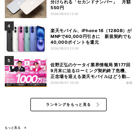
分けられる「セカンドナンバー」 月額
550円
2026/08/04 15:00
楽天モバイル、iPhone 16（128GB）が
MNPで40,000円引きに 新規契約でも
40,000ポイントを還元
2026/08/03 20:00
佐野正弘のケータイ業界情報局 第177回
9月末に迫るローミング契約終了危機、
正念場を迎える楽天モバイルはどう動
く？
2026/06/07 20:00
連載
ランキングをもっと見る
もっと見る