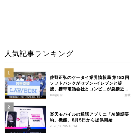
人気記事ランキング
佐野正弘のケータイ業界情報局 第182回
ソフトバンクがセブン-イレブンと提
携、携帯電話会社とコンビニが急接近す
る理由は
16時間前
連載
楽天モバイルの通話アプリに「AI通話要
約」機能、8月5日から提供開始
2026/08/05 18:14