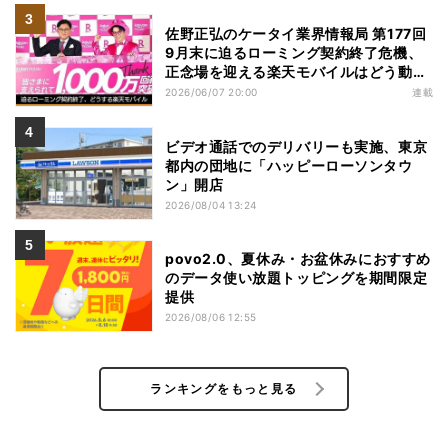
佐野正弘のケータイ業界情報局 第177回
9月末に迫るローミング契約終了危機、
正念場を迎える楽天モバイルはどう動
く？
2026/06/07 20:00
連載
ビデオ通話でのデリバリーも実施、東京
都内の団地に「ハッピーローソンタウ
ン」開店
2026/08/04 13:24
povo2.0、夏休み・お盆休みにおすすめ
のデータ使い放題トッピングを期間限定
提供
2026/08/06 12:55
ランキングをもっと見る