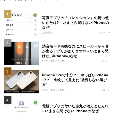
写真アプリの「コレクション」の賢い使
いかたは? - いまさら聞けないiPhoneの
なぜ
20時間前
ハウツー
消音モード有効なのにスピーカーから音
が出るアプリがあります!? - いまさら聞
けないiPhoneのなぜ
2026/08/06 11:15
ハウツー
iPhone 17eで十分？ やっぱりiPhone
17？ 比較して見えた“後悔しない選び
方”
2026/05/22 14:00
レポート
電話アプリに付いた赤丸が消えません!?
- いまさら聞けないiPhoneのなぜ